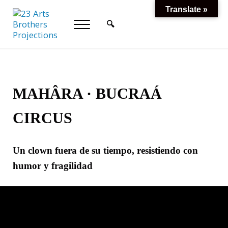
Saltar al contenido principal
Skip to header right navigation
Skip to site footer
Translate »
🔍
Menu
Header Search
23 Arts Brothers Projections
Cultura Sostenible
MAHÂRA · BUCRAÁ
CIRCUS
Un clown fuera de su tiempo, resistiendo con
humor y fragilidad