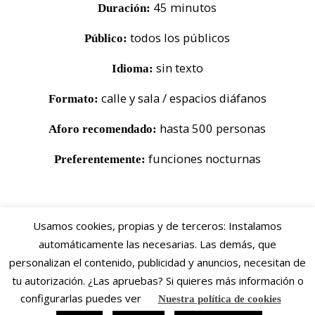
45 minutos
Duración:
todos los públicos
Público:
sin texto
Idioma:
calle y sala / espacios diáfanos
Formato:
hasta 500 personas
Aforo recomendado:
funciones nocturnas
Preferentemente:
Usamos cookies, propias y de terceros: Instalamos
Qué hace especial a MAHÂRA
?
automáticamente las necesarias. Las demás, que
la escenografía no es
personalizan el contenido, publicidad y anuncios, necesitan de
Un universo escénico vivo:
solo un espacio, sino un personaje más que
tu autorización. ¿Las apruebas? Si quieres más información o
respira, se transforma y refleja el estado
configurarlas puedes ver
Nuestra política de cookies
emocional del protagonista.