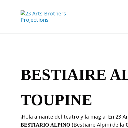
Saltar al contenido principal
Skip to header right navigation
Skip to site footer
23 Arts Brothers Projections
Cultura Sostenible
BESTIAIRE A
TOUPINE
¡Hola amante del teatro y la magia! En 23 
(Bestiaire Alpin) de la
BESTIARIO ALPINO
C