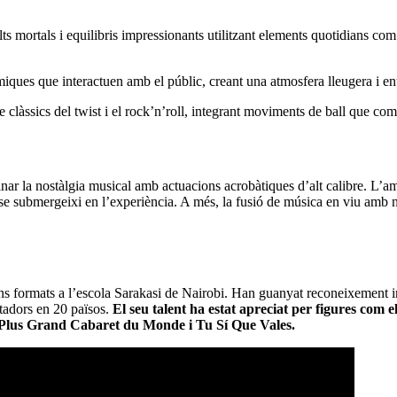
ts mortals i equilibris impressionants utilitzant elements quotidians com a
iques que interactuen amb el públic, creant una atmosfera lleugera i ent
 clàssics del twist i el rock’n’roll, integrant moviments de ball que comp
nar la nostàlgia musical amb actuacions acrobàtiques d’alt calibre. L’am
ia i se submergeixi en l’experiència. A més, la fusió de música en viu am
s formats a l’escola Sarakasi de Nairobi. Han guanyat reconeixement in
tadors en 20 països.
El seu talent ha estat apreciat per figures com 
 Plus Grand Cabaret du Monde i Tu Sí Que Vales.