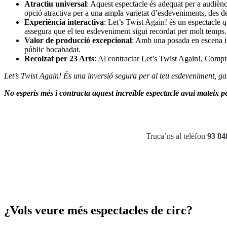
Atractiu universal
: Aquest espectacle és adequat per a audiènci
opció atractiva per a una ampla varietat d’esdeveniments, des de 
Experiència interactiva
: Let’s Twist Again! és un espectacle q
assegura que el teu esdeveniment sigui recordat per molt temps.
Valor de producció excepcional
: Amb una posada en escena imp
públic bocabadat.
Recolzat per 23 Arts
: Al contractar Let’s Twist Again!, Compte
Let’s Twist Again! És una inversió segura per al teu esdeveniment, ga
No esperis més i contracta aquest increïble espectacle avui mateix pe
Truca’ns al telèfon
93 84
¿Vols veure més espectacles de circ?