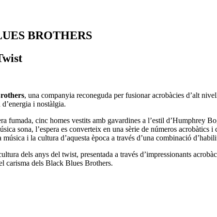
BLUES BROTHERS
Twist
rothers
, una companyia reconeguda per fusionar acrobàcies d’alt nivel
 d’energia i nostàlgia.
era fumada, cinc homes vestits amb gavardines a l’estil d’Humphrey Bog
úsica sona, l’espera es converteix en una sèrie de números acrobàtics i c
t la música i la cultura d’aquesta època a través d’una combinació d’habili
 cultura dels anys del twist, presentada a través d’impressionants acrob
 el carisma dels Black Blues Brothers.