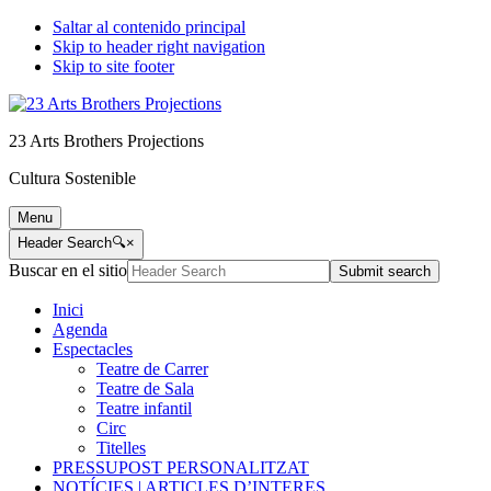
Saltar al contenido principal
Skip to header right navigation
Skip to site footer
23 Arts Brothers Projections
Cultura Sostenible
Menu
Header Search
🔍
×
Buscar en el sitio
Submit search
Inici
Agenda
Espectacles
Teatre de Carrer
Teatre de Sala
Teatre infantil
Circ
Titelles
PRESSUPOST PERSONALITZAT
NOTÍCIES | ARTICLES D’INTERES