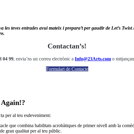
va les teves entrades avui mateix i prepara’t per gaudir de Let’s Twi
re.
Contactan’s!
8 04 99
, envia’ns un correu electrònic a
Info@23Arts.com
o mitjançant
Formulari de Contacte
t Again!?
cta per al teu esdeveniment:
tacle que combina habilitats acrobàtiques de primer nivell amb la comèd
e gran qualitat per al teu públic.