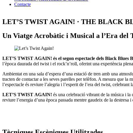
Contacte
LET’S TWIST AGAIN! · THE BLACK 
Un Viatge Acrobàtic i Musical a l’Era del 
LET’S TWIST AGAIN! és el segon espectacle dels Black Blues B
l’època daurada del twist i el rock’n’roll, oferint una experiència plena
Ambientat en una sala d’espera d’una estació de tren amb una atmosf
tracten de contactar a les seves parelles per telèfon. A mesura que la m
l’espectacle és reviure l’alegria i l’esperit de l’era del twist, celebran
LET’S TWIST AGAIN!
és una celebració vibrant de la música i la
reviure l’energia d’una època passada mentre gaudeix de la destresa i
Tècniques Escèniques Utilitzades