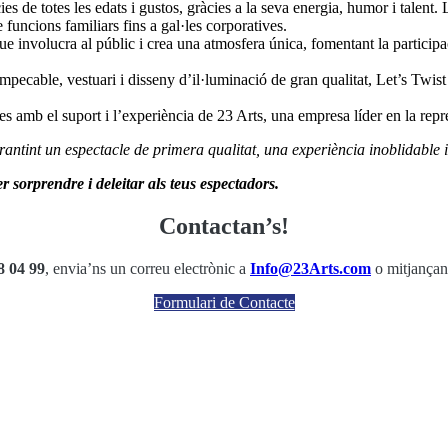
es de totes les edats i gustos, gràcies a la seva energia, humor i talent
funcions familiars fins a gal·les corporatives.
ue involucra al públic i crea una atmosfera única, fomentant la participac
ecable, vestuari i disseny d’il·luminació de gran qualitat, Let’s Twist
s amb el suport i l’experiència de 23 Arts, una empresa líder en la repre
rantint un espectacle de primera qualitat, una experiència inoblidable
r sorprendre i deleitar als teus espectadors.
Contactan’s!
8 04 99
, envia’ns un correu electrònic a
Info@23Arts.com
o mitjançant
Formulari de Contacte