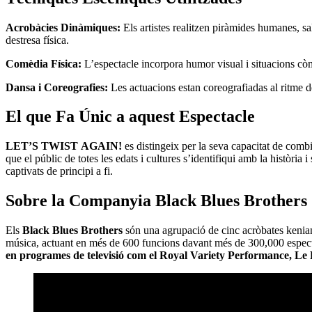
Acrobàcies Dinàmiques:
Els artistes realitzen piràmides humanes, sal
destresa física. ​
Comèdia Física:
L’espectacle incorpora humor visual i situacions còm
Dansa i Coreografies:
Les actuacions estan coreografiadas al ritme de
El que Fa Únic a aquest Espectacle
LET’S TWIST AGAIN!
es distingeix per la seva capacitat de combi
que el públic de totes les edats i cultures s’identifiqui amb la històr
captivats de principi a fi.​
Sobre la Companyia Black Blues Brothers
Els
Black Blues Brothers
són una agrupació de cinc acròbates kenian
música, actuant en més de 600 funcions davant més de 300,000 espec
en programes de televisió com el Royal Variety Performance, Le