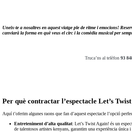
Uneix-te a nosaltres en aquest viatge ple de ritme i emocions! Reser
canviarà la forma en què veus el circ i la comèdia musical per semp
Truca’ns al telèfon
93 84
Per què contractar l’espectacle Let’s Twis
Aquí t’oferim algunes raons que fan d’aquest espectacle l’opció perfe
Entreteniment d’alta qualitat
: Let’s Twist Again! és un espec
de talentosos artistes kenyans, garantim una experiència única i d