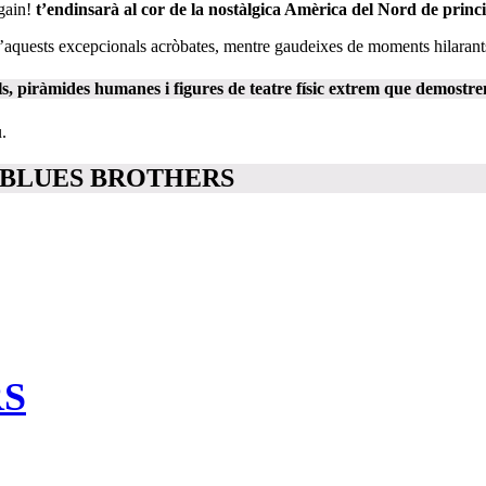
Again!
t’endinsarà al cor de la nostàlgica Amèrica del Nord de princi
d’aquests excepcionals acròbates, mentre gaudeixes de moments hilarants
ls, piràmides humanes i figures de teatre físic extrem
que demostren 
.
ACK BLUES BROTHERS
RS