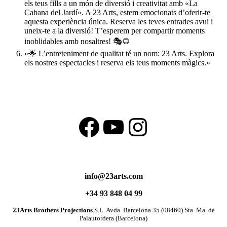
els teus fills a un món de diversió i creativitat amb «La
Cabana del Jardí». A 23 Arts, estem emocionats d’oferir-te
aquesta experiència única. Reserva les teves entrades avui i
uneix-te a la diversió! T’esperem per compartir moments
inoblidables amb nosaltres! 🎭🌻
«🌟 L’entreteniment de qualitat té un nom: 23 Arts. Explora
els nostres espectacles i reserva els teus moments màgics.»
Facebook
YouTube
Instagram
info@23arts.com
+34 93 848 04 99
23Arts Brothers Projections
S.L. Avda. Barcelona 35 (08460) Sta. Ma. de
Palautordera (Barcelona)