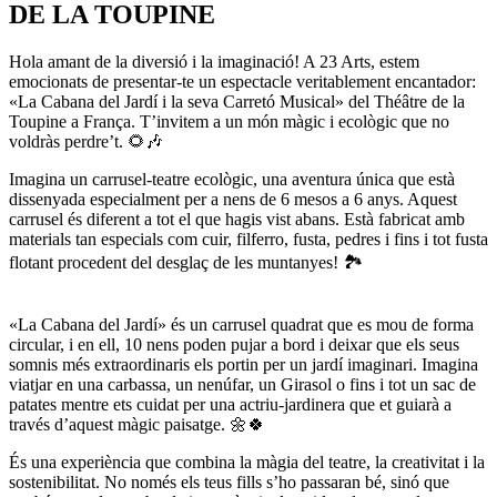
DE LA TOUPINE
Hola amant de la diversió i la imaginació! A 23 Arts, estem
emocionats de presentar-te un espectacle veritablement encantador:
«La Cabana del Jardí i la seva Carretó Musical» del Théâtre de la
Toupine a França. T’invitem a un món màgic i ecològic que no
voldràs perdre’t. 🌻🎶
Imagina un carrusel-teatre ecològic, una aventura única que està
dissenyada especialment per a nens de 6 mesos a 6 anys. Aquest
carrusel és diferent a tot el que hagis vist abans. Està fabricat amb
materials tan especials com cuir, filferro, fusta, pedres i fins i tot fusta
flotant procedent del desglaç de les muntanyes! 🏞️
«La Cabana del Jardí» és un carrusel quadrat que es mou de forma
circular, i en ell, 10 nens poden pujar a bord i deixar que els seus
somnis més extraordinaris els portin per un jardí imaginari. Imagina
viatjar en una carbassa, un nenúfar, un Girasol o fins i tot un sac de
patates mentre ets cuidat per una actriu-jardinera que et guiarà a
través d’aquest màgic paisatge. 🌼🍀
És una experiència que combina la màgia del teatre, la creativitat i la
sostenibilitat. No només els teus fills s’ho passaran bé, sinó que