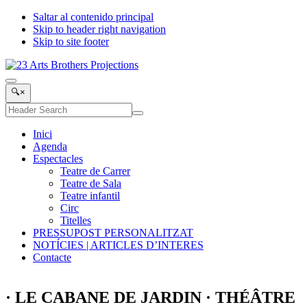
Saltar al contenido principal
Skip to header right navigation
Skip to site footer
23
Cultura
Menu
Arts
Sostenible
Header
🔍
×
Brothers
Search
Buscar
Projections
Submit
en
search
el
Inici
sitio
Agenda
Espectacles
Teatre de Carrer
Teatre de Sala
Teatre infantil
Circ
Titelles
PRESSUPOST PERSONALITZAT
NOTÍCIES | ARTICLES D’INTERES
Contacte
· LE CABANE DE JARDIN · THÉÂTRE