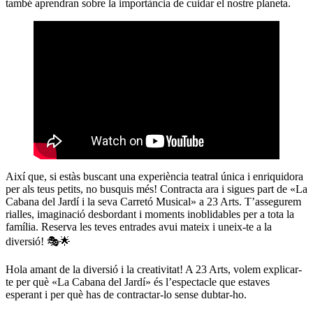
també aprendran sobre la importància de cuidar el nostre planeta.
Així que, si estàs buscant una experiència teatral única i enriquidora
per als teus petits, no busquis més! Contracta ara i sigues part de «La
Cabana del Jardí i la seva Carretó Musical» a 23 Arts. T’assegurem
rialles, imaginació desbordant i moments inoblidables per a tota la
família. Reserva les teves entrades avui mateix i uneix-te a la
diversió! 🎭🌟
Hola amant de la diversió i la creativitat! A 23 Arts, volem explicar-
te per què «La Cabana del Jardí» és l’espectacle que estaves
esperant i per què has de contractar-lo sense dubtar-ho.