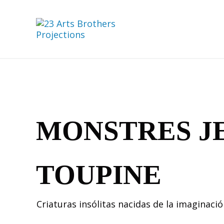
Saltar al contenido principal
Skip to header right navigation
Skip to site footer
23 Arts Brothers Projections
Cultura Sostenible
MONSTRES JE
TOUPINE
Criaturas insólitas nacidas de la imaginac