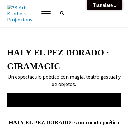
Saltar al contenido principal
Skip to header right navigation
Skip to site footer
Translate »
🔍
Menu
Header Search
23 Arts Brothers Projections
Cultura Sostenible
HAI Y EL PEZ DORADO ·
GIRAMAGIC
Un espectáculo poético con magia, teatro gestual y
de objetos.
HAI Y EL PEZ DORADO
es un cuento poético