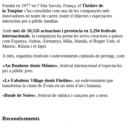
Fundat en 1977 en l’Alta Savoia, França, el
Théâtre de
la Toupine
s’ha consolidat com una de les companyies més
innovadores en teatre de carrer, teatre d’objectes i espectacles
interactius per a públic familiar.
Amb
més de 10,526 actuacions i presència en 3,294 festivals
internacionals
, la companyia ha portat les seves creacions a països
com Espanya, Suïssa, Alemanya, Itàlia, Irlanda, el Regne Unit, el
Marroc, Rússia i el Japó.
A més, organitza festivals i esdeveniments culturals de prestigi, com:
«Au Bonheur donis Mômes»
, festival internacional d’espectacles
per a públic jove.
«Le Fabuleux Village donis Flottins»
, un esdeveniment que
transforma la ciutat de Évian en un món d’art i fantasia.
«Boule de Notes»
, festival de música i cançons per a nens.
Reconeixements