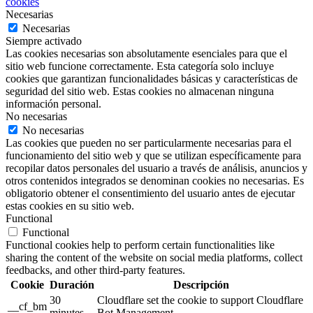
cookies
Necesarias
Necesarias
Siempre activado
Las cookies necesarias son absolutamente esenciales para que el
sitio web funcione correctamente. Esta categoría solo incluye
cookies que garantizan funcionalidades básicas y características de
seguridad del sitio web. Estas cookies no almacenan ninguna
información personal.
No necesarias
No necesarias
Las cookies que pueden no ser particularmente necesarias para el
funcionamiento del sitio web y que se utilizan específicamente para
recopilar datos personales del usuario a través de análisis, anuncios y
otros contenidos integrados se denominan cookies no necesarias. Es
obligatorio obtener el consentimiento del usuario antes de ejecutar
estas cookies en su sitio web.
Functional
Functional
Functional cookies help to perform certain functionalities like
sharing the content of the website on social media platforms, collect
feedbacks, and other third-party features.
Cookie
Duración
Descripción
30
Cloudflare set the cookie to support Cloudflare
__cf_bm
minutes
Bot Management.