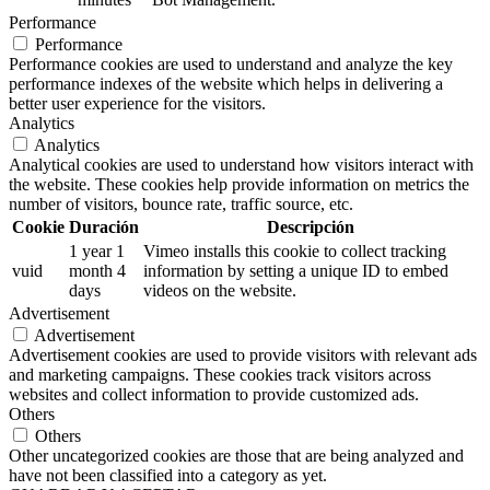
Performance
Performance
Performance cookies are used to understand and analyze the key
performance indexes of the website which helps in delivering a
better user experience for the visitors.
Analytics
Analytics
Analytical cookies are used to understand how visitors interact with
the website. These cookies help provide information on metrics the
number of visitors, bounce rate, traffic source, etc.
Cookie
Duración
Descripción
1 year 1
Vimeo installs this cookie to collect tracking
vuid
month 4
information by setting a unique ID to embed
days
videos on the website.
Advertisement
Advertisement
Advertisement cookies are used to provide visitors with relevant ads
and marketing campaigns. These cookies track visitors across
websites and collect information to provide customized ads.
Others
Others
Other uncategorized cookies are those that are being analyzed and
have not been classified into a category as yet.