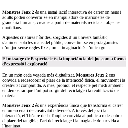
Monstres Jeux 2
és una instal·lació interactiva de carrer on nens i
adults poden convertir-se en manipuladors de marionetes de
grandària humana, creades a partir de materials reciclats i objectes
quotidians.
Aquestes criatures híbrides, sorgides d’un univers fantàstic,
s’animen sota les mans del públic, convertint-se en protagonistes
d’un joc sense regles fixes, on la imaginació és l’única guia.
El missatge de l’espectacle és la importància del joc com a forma
d’expressió i exploració.
En un món cada vegada més digitalitzat,
Monstres Jeux 2
ens
convida a redescobrir el plaer de la interacció física, el moviment i la
creativitat compartida. A més, promou el respecte pel medi ambient
en demostrar que l’art pot sorgir del reciclatge i la reutilització de
materials.
Monstres Jeux 2
és una experiència única que transforma el carrer
en un escenari de creativitat i diversió. A través del joc i la
interacció, el Théâtre de la Toupine convida al públic a redescobrir
el plaer del tangible, l’art del reciclatge i la màgia de donar vida a
l’inanimat.