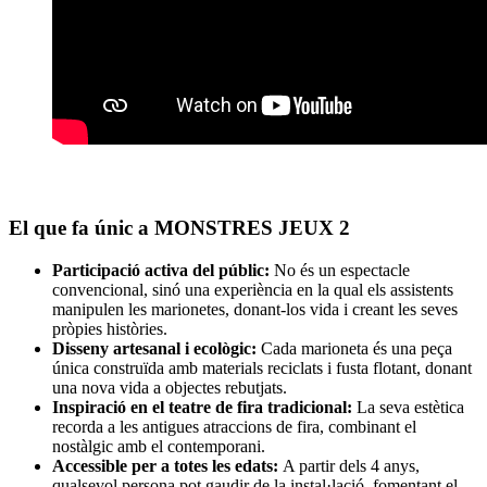
El que fa únic a MONSTRES JEUX 2
Participació activa del públic:
No és un espectacle
convencional, sinó una experiència en la qual els assistents
manipulen les marionetes, donant-los vida i creant les seves
pròpies històries.
Disseny artesanal i ecològic:
Cada marioneta és una peça
única construïda amb materials reciclats i fusta flotant, donant
una nova vida a objectes rebutjats.
Inspiració en el teatre de fira tradicional:
La seva estètica
recorda a les antigues atraccions de fira, combinant el
nostàlgic amb el contemporani.
Accessible per a totes les edats:
A partir dels 4 anys,
qualsevol persona pot gaudir de la instal·lació, fomentant el