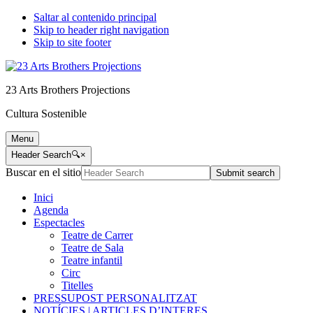
Saltar al contenido principal
Skip to header right navigation
Skip to site footer
23 Arts Brothers Projections
Cultura Sostenible
Menu
Header Search
🔍
×
Buscar en el sitio
Submit search
Inici
Agenda
Espectacles
Teatre de Carrer
Teatre de Sala
Teatre infantil
Circ
Titelles
PRESSUPOST PERSONALITZAT
NOTÍCIES | ARTICLES D’INTERES