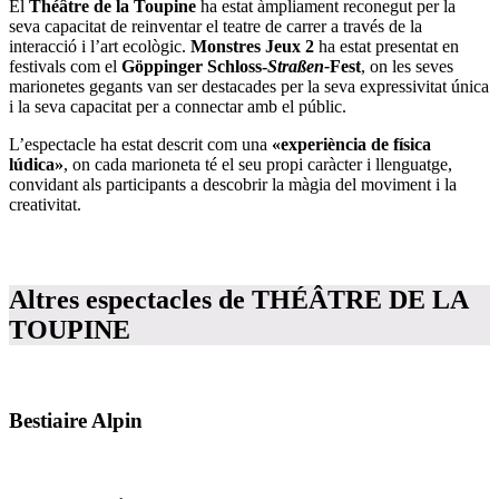
El
Théâtre de la Toupine
ha estat àmpliament reconegut per la
seva capacitat de reinventar el teatre de carrer a través de la
interacció i l’art ecològic.
Monstres Jeux 2
ha estat presentat en
festivals com el
Göppinger Schloss-
Straßen-
Fest
, on les seves
marionetes gegants van ser destacades per la seva expressivitat única
i la seva capacitat per a connectar amb el públic.
L’espectacle ha estat descrit com una
«experiència de física
lúdica»
, on cada marioneta té el seu propi caràcter i llenguatge,
convidant als participants a descobrir la màgia del moviment i la
creativitat.
Altres espectacles de THÉÂTRE DE LA
TOUPINE
Bestiaire Alpin